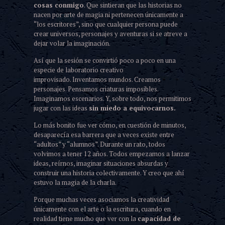
cosas conmigo
. Que sintieran que las historias no
nacen por arte de magia ni pertenecen únicamente a
“los escritores”, sino que cualquier persona puede
crear universos, personajes y aventuras si se atreve a
dejar volar la imaginación.
Así que la sesión se convirtió poco a poco en una
especie de laboratorio creativo
improvisado. Inventamos mundos. Creamos
personajes. Pensamos criaturas imposibles.
Imaginamos escenarios. Y, sobre todo, nos permitimos
jugar con las ideas
sin miedo a equivocarnos.
Lo más bonito fue ver cómo, en cuestión de minutos,
desaparecía esa barrera que a veces existe entre
“adultos” y “alumnos”. Durante un rato, todos
volvimos a tener 12 años. Todos empezamos a lanzar
ideas, reírnos, imaginar situaciones absurdas y
construir una historia colectivamente. Y creo que ahí
estuvo la magia de la charla.
Porque muchas veces asociamos la creatividad
únicamente con el arte o la escritura, cuando en
realidad tiene mucho que ver con la
capacidad de