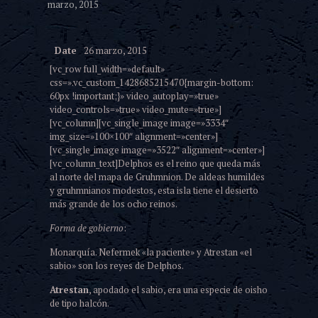
marzo, 2015
Date
26 marzo, 2015
[vc_row full_width=»default»
css=».vc_custom_1428685215470{margin-bottom:
60px !important;}» video_autoplay=»true»
video_controls=»true» video_mute=»true»]
[vc_column][vc_single_image image=»3334″
img_size=»100×100″ alignment=»center»]
[vc_single_image image=»3522″ alignment=»center»]
[vc_column_text]Delphos es el reino que queda más
al norte del mapa de Gruhmnion. De aldeas humildes
y gruhmnianos modestos, esta isla tiene el desierto
más grande de los ocho reinos.
Forma de gobierno
:
Monarquía. Nefermek «la paciente» y Atrestan «el
sabio» son los reyes de Delphos.
Atrestan
, apodado el sabio, era una especie de oisho
de tipo halcón.