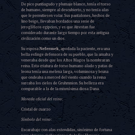
De pico puntiagudo y plumaje blanco, tenía el torso
de humano, siempre al descubierto, y no tenía alas
que le permitiesen volar. Sus pantalones, hechos de
lino beige, llevaban bordados una serie de
jeroglíficos egipcios, y es que Atrestan fue
considerado durante largo tiempo por esta antigua
civilización como un dios.
Su esposa
Nefermek
, apodada la paciente, era una
bella esfinge defensora de su pueblo, que la amaba y
veneraba desde que los Altos Magos la nombraran
reina. Esta criatura de torso humano alado y patas de
leona tenía una melena larga, voluminosa y bruna
que ondeaba a merced del viento cuando la reina
surcaba los cielos de Gruhmnion. Su belleza era
comparable a la de la mismísima diosa Dana.
Moneda oficial del reino
:
Cristal de cuarzo
Símbolo del reino
:
Escarabajo con alas extendidas, sinónimo de fortuna