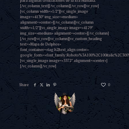
para algunas civilizaciones de la Era Humana.
[/vc_column_text][/vc_column][/vc_row][vc_row]
[vc_column width=»1/2″][vc_single_image
image=»4130″ img_size=»medium»
alignment=»center»][/vc_column][vc_column
width=»1/2″][vc_single_image image=»4129″
img_size=»medium» alignment=»center»][/vc_column]
[/vc_row][vc_row][vc_column][vc_custom_heading
text=»Mapa de Delphos»
font_container=»tag:h2|text_align:center»
google_fonts=»font_family:Roboto%3A100%2C100italic%2C300
[vc_single_image image=»3372″ alignment=»center»]
[/vc_column][/vc_row]
Share
0